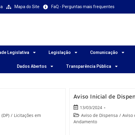
ia
Mapa do Site
FaQ - Perguntas mais frequentes
ade Legislativa
Legislação
Comunicação
Dados Abertos
Transparência Pública
Aviso Inicial de Disp
13/03/2024
 (DP)
/
Licitações em
Aviso de Dispensa
/
Aviso 
Andamento