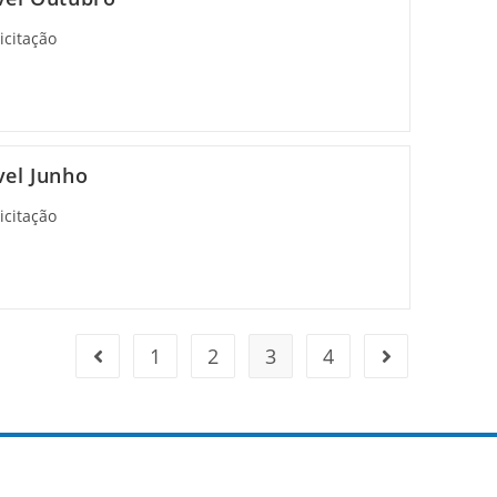
icitação
vel Junho
icitação
1
2
3
4