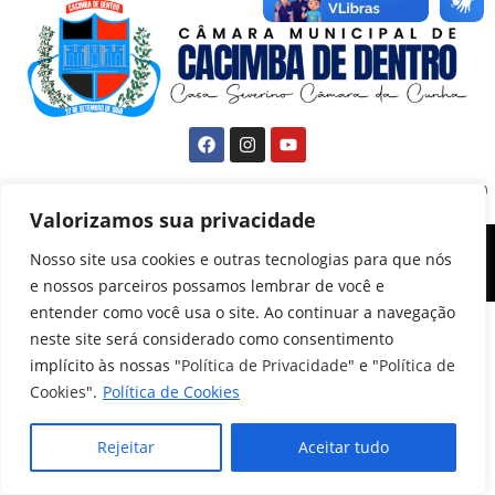
R. Getúlio Vargas, 147 - Cacimba de Dentro, PB - CNPJ: 08.582.546/0001-00
Horários de Atendimento: das 7:00h às 13:00h de Segunda à Sexta-feira
Valorizamos sua privacidade
FONE: (83) 3379-1300 - CEP 58230-000
Copyright 2023 – 2024 Camara Municipal De Cacimba De Dentro - PB |
Nosso site usa cookies e outras tecnologias para que nós
Todos os direitos reservados
e nossos parceiros possamos lembrar de você e
entender como você usa o site. Ao continuar a navegação
neste site será considerado como consentimento
implícito às nossas "
Política de Privacidade
" e "
Política de
Cookies
".
Política de Cookies
Rejeitar
Aceitar tudo