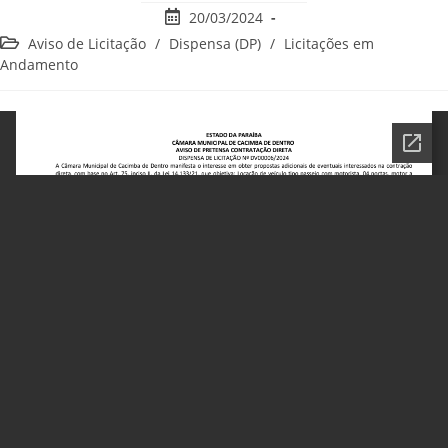
20/03/2024
Aviso de Licitação
/
Dispensa (DP)
/
Licitações em
Andamento