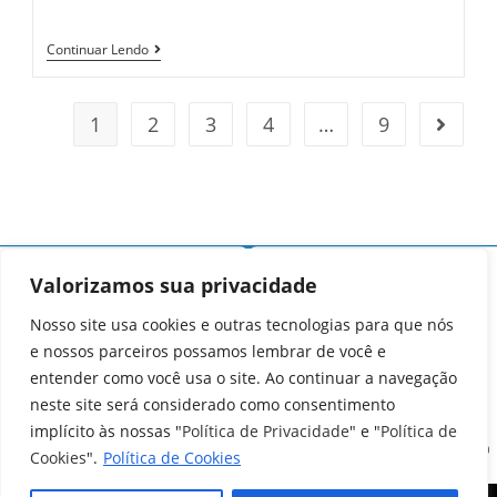
Continuar Lendo
1
2
3
4
…
9
Valorizamos sua privacidade
Nosso site usa cookies e outras tecnologias para que nós
e nossos parceiros possamos lembrar de você e
entender como você usa o site. Ao continuar a navegação
neste site será considerado como consentimento
implícito às nossas "
Política de Privacidade
" e "
Política de
R. Getúlio Vargas, 147 - Cacimba de Dentro, PB - CNPJ: 08.582.546/0001-00
Cookies
".
Política de Cookies
Horários de Atendimento: das 7:00h às 13:00h de Segunda à Sexta-feira
FONE: (83) 3379-1300 - CEP 58230-000